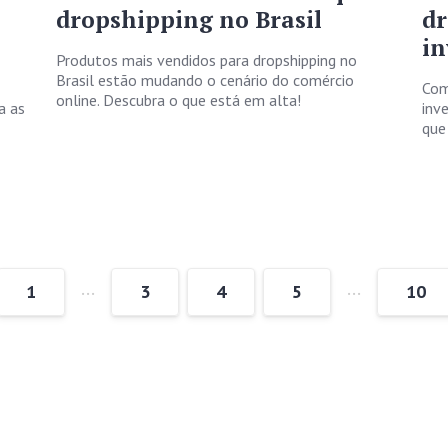
dropshipping no Brasil
dr
in
Produtos mais vendidos para dropshipping no
Brasil estão mudando o cenário do comércio
Com
online. Descubra o que está em alta!
a as
inv
que
…
…
1
3
4
5
10