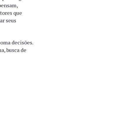
 pensam,
tores que
ar seus
toma decisões.
a, busca de