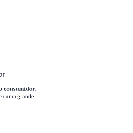
or
o consumidor
.
zer uma grande