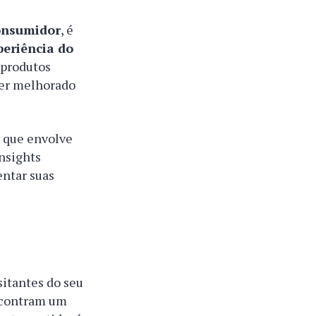
onsumidor
, é
periência do
 produtos
ser melhorado
 que envolve
insights
entar suas
sitantes do seu
encontram um