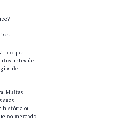
ico?
tos.
stram que
utos antes de
égias de
a. Muitas
s suas
a história ou
que no mercado.