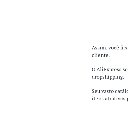
Assim, você fic
cliente.
O AliExpress s
dropshipping.
Seu vasto catál
itens atrativos 