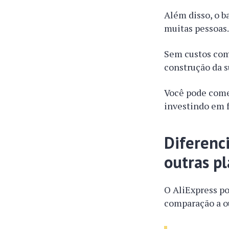
Além disso, o b
muitas pessoas
Sem custos com
construção da s
Você pode come
investindo em 
Diferenc
outras p
O AliExpress po
comparação a o