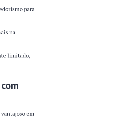
dedorismo para
ais na
te limitado,
o com
s vantajoso em