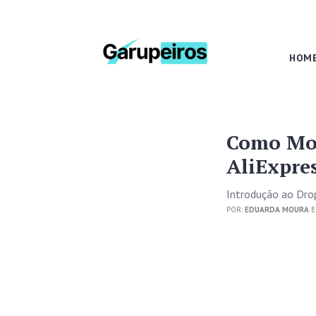
HOM
Como Mon
AliExpre
Introdução ao Dro
POR:
EDUARDA MOURA
E